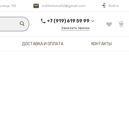
улица, 112
siditedoma02@gmail.com
Войти
+7 (919) 619 59 99
Заказать звонок
+7 (919) 619 59 99
ДОСТАВКА И ОПЛАТА
КОНТАКТЫ
г. Уфа, Комсомольская
улица, 112
Пн-Вс: 12:00-22:00
Доставка: 19:00-24:00
siditedoma02@gmail.com