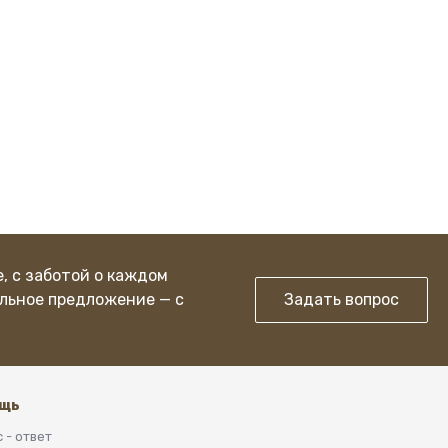
, с заботой о каждом
льное предложение — с
Задать вопрос
щь
 - ответ